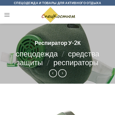
Skip
СПЕЦОДЕЖДА И ТОВАРЫ ДЛЯ АКТИВНОГО ОТДЫХА
to
content
Респиратор У-2К
спецодежда
/
средства
защиты
/
респираторы