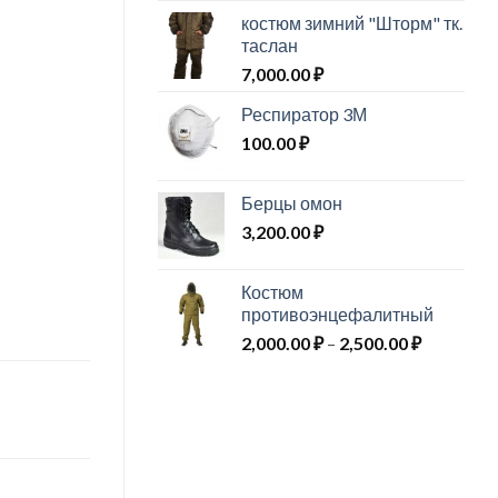
костюм зимний "Шторм" тк.
таслан
7,000.00
₽
Респиратор 3М
100.00
₽
Берцы омон
3,200.00
₽
Костюм
противоэнцефалитный
Диапазо
2,000.00
₽
–
2,500.00
₽
цен:
2,000.00 
–
2,500.00 