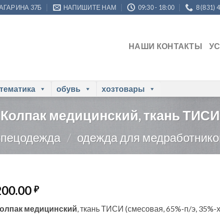
ГАГАРИНА 37Б
НАПИШИТЕ НАМ
09:30 - 18:00
8 (831) 
НАШИ КОНТАКТЫ
У
 тематика
обувь
хозтовары
Колпак медицинский, ткань ТИСИ
спецодежда
/
одежда для медработнико
200.00
₽
олпак медицинский
, ткань ТИСИ (смесовая, 65%-п/э, 35%-х