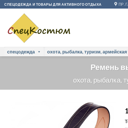
Skip
ПР. 
СПЕЦОДЕЖДА И ТОВАРЫ ДЛЯ АКТИВНОГО ОТДЫХА
to
content
спецодежда
охота, рыбалка, туризм, армейская
Ремень вы
охота, рыбалка, 
Т