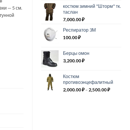
 в
костюм зимний "Шторм" тк.
ки — 5 см.
таслан
тунной
7,000.00
₽
Респиратор 3М
100.00
₽
Берцы омон
3,200.00
₽
Костюм
противоэнцефалитный
Диапазо
2,000.00
₽
–
2,500.00
₽
цен:
2,000.00 
–
2,500.00 