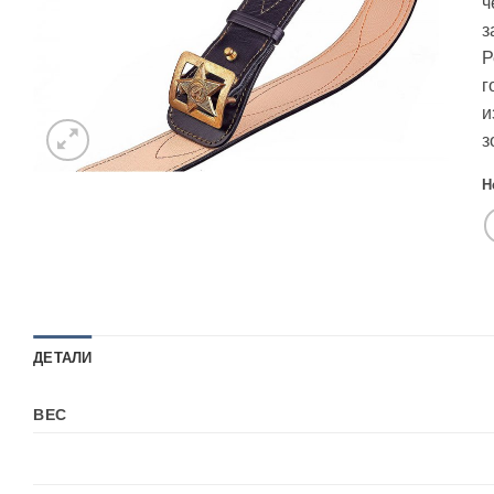
ч
з
Р
г
и
з
Н
ДЕТАЛИ
ВЕС