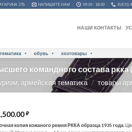
ГАГАРИНА 37Б
НАПИШИТЕ НАМ
09:30 - 18:00
8 (831) 
НАШИ КОНТАКТЫ
У
 тематика
обувь
хозтовары
сшего командного состава ркка 
туризм, армейская тематика
/
товары ар
1,500.00
₽
очная копия кожаного ремня РККА образца 1935 года
. Ц