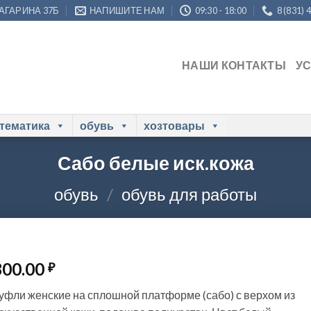
ГАГАРИНА 37Б
НАПИШИТЕ НАМ
09:30 - 18:00
8 (831) 
НАШИ КОНТАКТЫ
У
 тематика
обувь
хозтовары
Сабо белые иск.кожа
обувь
/
обувь для работы
800.00
₽
уфли женские на сплошной платформе (сабо) с верхом из