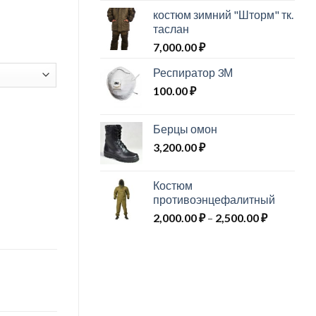
костюм зимний "Шторм" тк.
таслан
7,000.00
₽
Респиратор 3М
100.00
₽
Берцы омон
3,200.00
₽
Костюм
противоэнцефалитный
Диапазо
2,000.00
₽
–
2,500.00
₽
цен:
2,000.00 
–
2,500.00 