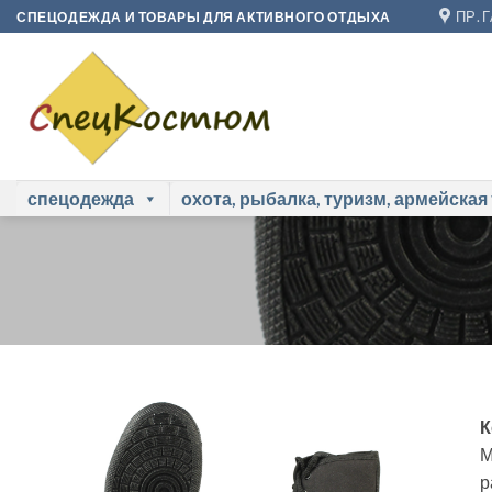
Skip
ПР. 
СПЕЦОДЕЖДА И ТОВАРЫ ДЛЯ АКТИВНОГО ОТДЫХА
to
content
спецодежда
охота, рыбалка, туризм, армейская
К
М
р