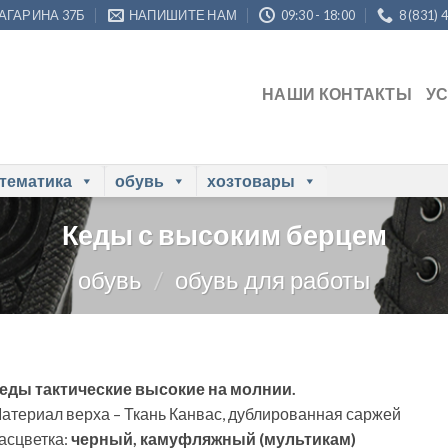
ГАГАРИНА 37Б
НАПИШИТЕ НАМ
09:30 - 18:00
8 (831) 
НАШИ КОНТАКТЫ
У
 тематика
обувь
хозтовары
Кеды с высоким берцем
обувь
/
обувь для работы
еды тактические высокие на молнии.
атериал верха – Ткань Канвас, дублированная саржей
асцветка:
черный, камуфляжный (мультикам)