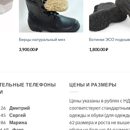
Берцы натуральный мех
Ботинки ЭСО подошв
3,900.00
₽
1,800.00
₽
ТЕЛЬНЫЕ ТЕЛЕФОНЫ
ЦЕНЫ И РАЗМЕРЫ
И
Цены указаны в рублях с НД
6 26
Дмитрий
соответствуют стандартны
7 45
Сергей
одежды и обуви (для одежд
1 86
Марина
62 размера и роста не выше
 86 68
факс
обуви не больше 46 размера