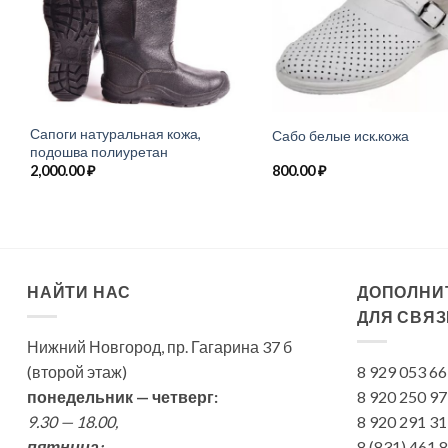
Сапоги натуральная кожа,
Сабо белые иск.кожа
подошва полиуретан
2,000.00
₽
800.00
₽
НАЙТИ НАС
ДОПОЛНИ
ДЛЯ СВЯЗ
Нижний Новгород, пр. Гагарина 37 б
(второй этаж)
8 929 053 6
понедельник — четверг:
8 920 250 9
9.30 — 18.00,
8 920 291 3
пятница:
8 (831) 461