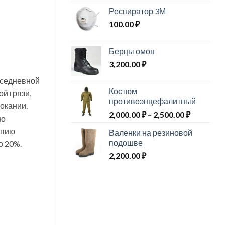
Респиратор 3М
100.00
₽
Берцы омон
3,200.00
₽
овседневной
Костюм
ой грязи,
противоэнцефалитный
окании.
Диапазо
2,000.00
₽
–
2,500.00
₽
но
цен:
твию
Валенки на резиновой
2,000.00 
подошве
о 20%.
–
2,200.00
₽
2,500.00 