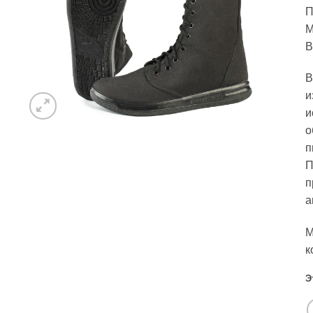
П
М
В
В
и
и
о
п
П
п
а
М
к
Э