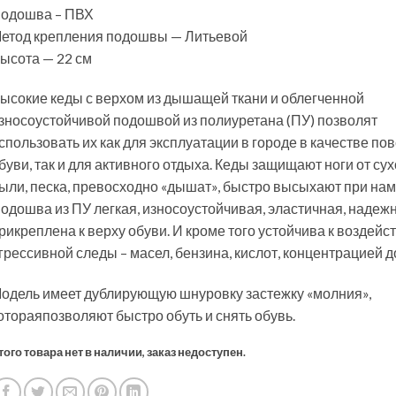
одошва – ПВХ
етод крепления подошвы — Литьевой
ысота — 22 см
ысокие кеды с верхом из дышащей ткани и облегченной
зносоустойчивой подошвой из полиуретана (ПУ) позволят
спользовать их как для эксплуатации в городе в качестве п
буви, так и для активного отдыха. Кеды защищают ноги от сух
ыли, песка, превосходно «дышат», быстро высыхают при нам
одошва из ПУ легкая, износоустойчивая, эластичная, надеж
рикреплена к верху обуви. И кроме того устойчива к воздейс
грессивной следы – масел, бензина, кислот, концентрацией д
одель имеет дублирующую шнуровку застежку «молния»,
отораяпозволяют быстро обуть и снять обувь.
того товара нет в наличии, заказ недоступен.