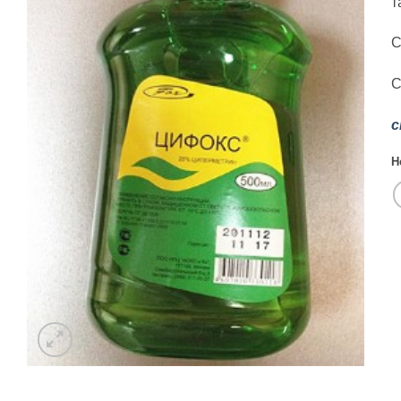
т
С
С
с
Н