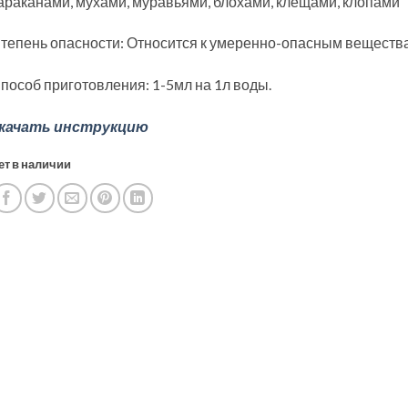
араканами, мухами, муравьями, блохами, клещами, клопами
тепень опасности: Относится к умеренно-опасным веществ
пособ приготовления: 1-5мл на 1л воды.
качать инструкцию
ет в наличии