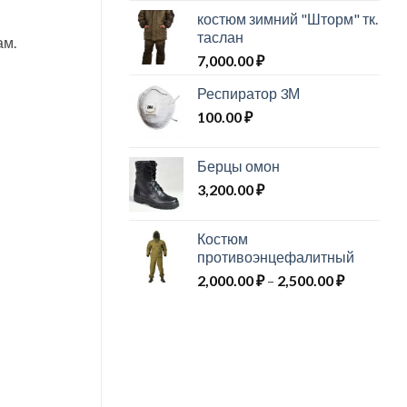
костюм зимний "Шторм" тк.
таслан
ам.
7,000.00
₽
Респиратор 3М
100.00
₽
Берцы омон
3,200.00
₽
Костюм
противоэнцефалитный
Диапазо
2,000.00
₽
–
2,500.00
₽
цен:
2,000.00 
–
2,500.00 