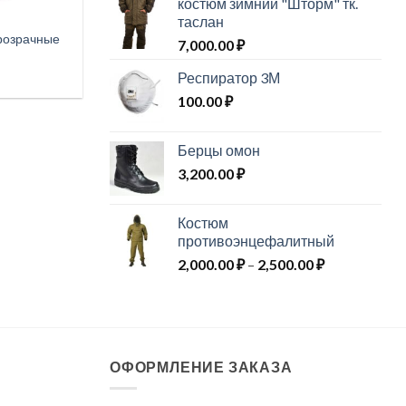
костюм зимний "Шторм" тк.
таслан
розрачные
7,000.00
₽
Респиратор 3М
100.00
₽
Берцы омон
3,200.00
₽
Костюм
противоэнцефалитный
Диапазон
2,000.00
₽
–
2,500.00
₽
цен:
2,000.00 ₽
–
2,500.00 ₽
ОФОРМЛЕНИЕ ЗАКАЗА