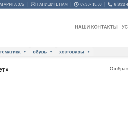
ГАГАРИНА 37Б
НАПИШИТЕ НАМ
09:30 - 18:00
8 (831) 
НАШИ КОНТАКТЫ
У
 тематика
обувь
хозтовары
ет»
Отображ