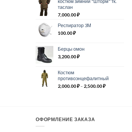
костюм зимний "Шторм" тк.
таслан
7,000.00
₽
Респиратор 3М
100.00
₽
Берцы омон
3,200.00
₽
Костюм
противоэнцефалитный
Диапазон
2,000.00
₽
–
2,500.00
₽
цен:
2,000.00 ₽
–
2,500.00 ₽
ОФОРМЛЕНИЕ ЗАКАЗА