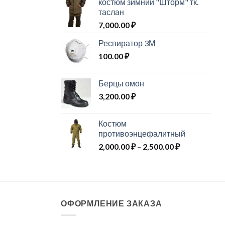
костюм зимний "Шторм" тк.
таслан
7,000.00
₽
Респиратор 3М
100.00
₽
Берцы омон
3,200.00
₽
Костюм
противоэнцефалитный
Диапазон
2,000.00
₽
–
2,500.00
₽
цен:
2,000.00 ₽
–
2,500.00 ₽
ОФОРМЛЕНИЕ ЗАКАЗА