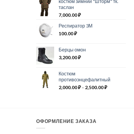
костюм зимний "Шторм" тк.
таслан
7,000.00
₽
Респиратор 3М
100.00
₽
Берцы омон
3,200.00
₽
Костюм
противоэнцефалитный
Диапазон
2,000.00
₽
–
2,500.00
₽
цен:
2,000.00 ₽
–
2,500.00 ₽
ОФОРМЛЕНИЕ ЗАКАЗА