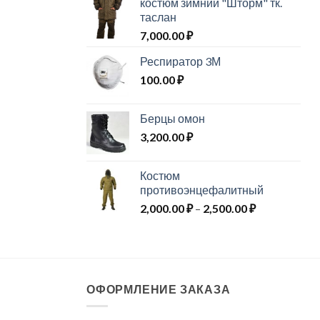
костюм зимний "Шторм" тк.
таслан
7,000.00
₽
Респиратор 3М
100.00
₽
Берцы омон
3,200.00
₽
Костюм
противоэнцефалитный
Диапазон
2,000.00
₽
–
2,500.00
₽
цен:
2,000.00 ₽
–
2,500.00 ₽
ОФОРМЛЕНИЕ ЗАКАЗА