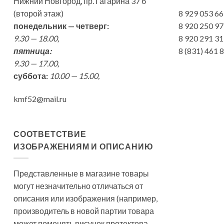
Нижний Новгород, пр. Гагарина 37 б
(второй этаж)
8 929 053 6
понедельник — четверг:
8 920 250 9
9.30 — 18.00,
8 920 291 3
пятница:
8 (831) 461
9.30 — 17.00,
суббота:
10.00 — 15.00,
kmf52@mail.ru
СООТВЕТСТВИЕ
ИЗОБРАЖЕНИЯМ И ОПИСАНИЮ
Представленные в магазине товары
могут незначительно отличаться от
описания или изображения (например,
производитель в новой партии товара
может поменять рисунок протектора