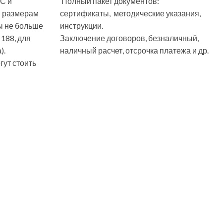
С и
Полный пакет документов:
м размерам
сертификаты, методические указания,
ы не больше
инструкции.
 188, для
Заключение договоров, безналичный,
).
наличный расчет, отсрочка платежа и др.
ут стоить