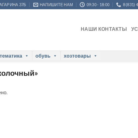
ГАГАРИНА 37Б
НАПИШИТЕ НАМ
09:30 - 18:00
8 (831) 
НАШИ КОНТАКТЫ
У
 тематика
обувь
хозтовары
сколочный»
но.