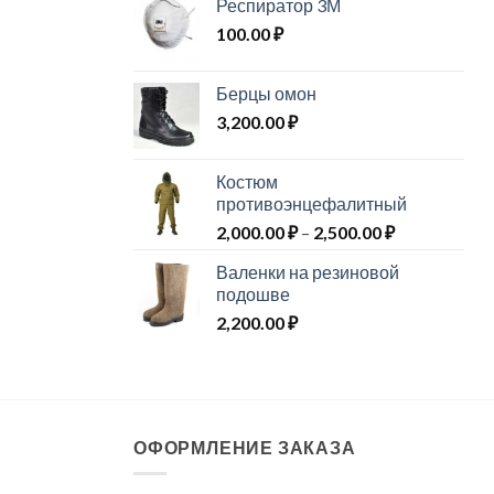
Респиратор 3М
100.00
₽
Берцы омон
3,200.00
₽
Костюм
противоэнцефалитный
Диапазон
2,000.00
₽
–
2,500.00
₽
цен:
Валенки на резиновой
2,000.00 ₽
подошве
–
2,200.00
₽
2,500.00 ₽
ОФОРМЛЕНИЕ ЗАКАЗА