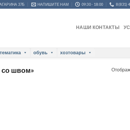
ГАГАРИНА 37Б
НАПИШИТЕ НАМ
09:30 - 18:00
8 (831) 
НАШИ КОНТАКТЫ
У
 тематика
обувь
хозтовары
 со швом»
Отображ