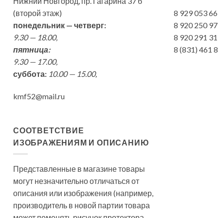
Нижний Новгород, пр. Гагарина 37 б
(второй этаж)
8 929 053 6
понедельник — четверг:
8 920 250 9
9.30 — 18.00,
8 920 291 3
пятница:
8 (831) 461
9.30 — 17.00,
суббота:
10.00 — 15.00,
kmf52@mail.ru
СООТВЕТСТВИЕ
ИЗОБРАЖЕНИЯМ И ОПИСАНИЮ
Представленные в магазине товары
могут незначительно отличаться от
описания или изображения (например,
производитель в новой партии товара
может поменять рисунок протектора