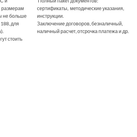
С и
Полный пакет документов:
м размерам
сертификаты, методические указания,
ы не больше
инструкции.
 188, для
Заключение договоров, безналичный,
).
наличный расчет, отсрочка платежа и др.
ут стоить