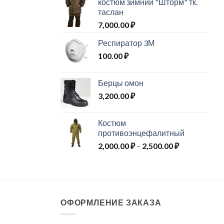
костюм зимний "Шторм" тк.
таслан
7,000.00
₽
Респиратор 3М
100.00
₽
Берцы омон
3,200.00
₽
Костюм
противоэнцефалитный
Диапазон
2,000.00
₽
–
2,500.00
₽
цен:
2,000.00 ₽
–
2,500.00 ₽
ОФОРМЛЕНИЕ ЗАКАЗА