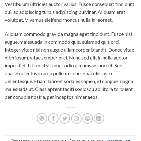
Vestibulum ultricies auctor varius. Fusce consequat tincidunt
dui, ac adipiscing turpis adipiscing pulvinar. Aliquam erat
volutpat. Vivamus eleifend rhoncus nulla in laoreet.
Aliquam commodo gravida magna eget tincidunt. Fusce nisi
augue, malesuada in commodo quis, euismod quis orci.
Integer vitae nisl non augue ullamcorper blandit. Donec vitae
nibh ipsum, vitae semper orci. Nunc sed elit in nulla auctor
imperdiet. Ut a nisl sit amet odio accumsan laoreet. Sed
pharetra lectus in arcu pellentesque et iaculis justo
pellentesque. Etiam laoreet sodales sapien, id congue magna
malesuada ut. Class aptent taciti sociosqu ad litora torquent
per conubia nostra, per inceptos himenaeos.
Эта запись была размещена в . Добавить в закладки
постоянная